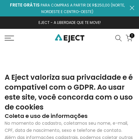
FRETE GRÁTIS
PARA COMPRAS A PARTIR DE R$250,00 (NORTE,
Ir
NORDESTE E CENTRO-OESTE)
para
o
EJECT - A LIBERDADE QUE TE MOVE!
conteúdo
0
A Eject valoriza sua privacidade e é
compatível com o GDPR. Ao usar
este site, você concorda com o uso
de cookies
Coleta e uso de informações
No momento do cadastro, coletamos seu nome, e-mail,
CPF, data de nascimento, sexo e telefone de contato.
Além das informações cadastrais, podemos coletar outras