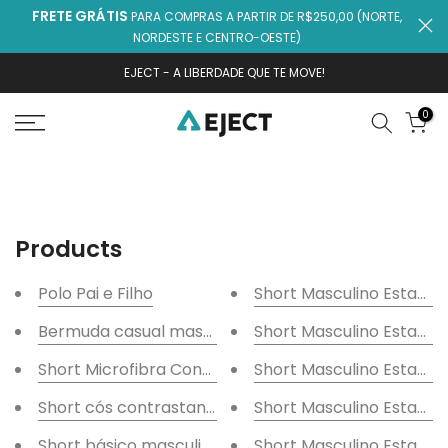
FRETE GRÁTIS
PARA COMPRAS A PARTIR DE R$250,00 (NORTE,
Ir
NORDESTE E CENTRO-OESTE)
para
o
EJECT - A LIBERDADE QUE TE MOVE!
conteúdo
0
Products
Polo Pai e Filho
Short Masculino Estampa
Bermuda casual masculina
Short Masculino Estampa
Short Microfibra Contrastante
Short Masculino Estampa
Short cós contrastante
Short Masculino Estamp
Short básico masculino
Short Masculino Estamp